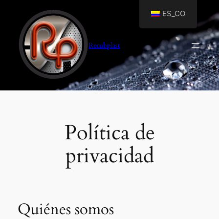
Saltar
ES_CO
al
contenido
Recubplast
Política de
privacidad
Quiénes somos