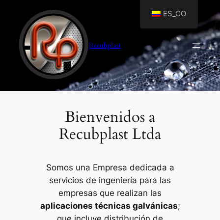
Saltar
ES_CO
al
contenido
Recubplast
Bienvenidos a
Recubplast Ltda
Somos una Empresa dedicada a
servicios de ingeniería para las
empresas que realizan las
aplicaciones técnicas galvánicas
;
que incluye distribución de